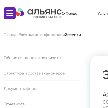
О Фонде
Услуг
Главная
Раскрытие информации
Закупки
Бизнесу
Корпоративная пенсионная программа
(КПП)
Физическим лицам
Общие сведения и реквизиты
Программа долгосрочных сбережений (ПДС)
Накопительная пенсия по обязательному
пенсионному страхованию (ОПС)
Структура и состав акционеров
Дополнительная пенсия по
негосударственному пенсионному
обеспечению (НПО)
Документы фонда
А
с
Отчетность