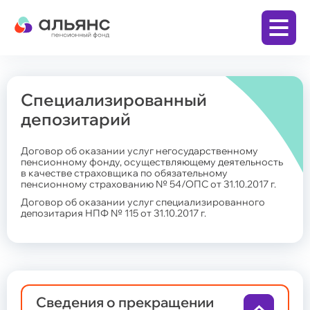
Специализированный
Личный кабинет
депозитарий
Заключить договор
Договор об оказании услуг негосударственному
пенсионному фонду, осуществляющему деятельность
в качестве страховщика по обязательному
пенсионному страхованию № 54/ОПС от 31.10.2017 г.
Бизнесу
Договор об оказании услуг специализированного
депозитария НПФ № 115 от 31.10.2017 г.
Корпоративная пенсионная программа
(КПП)
Физическим лицам
Программа долгосрочных сбережений (ПДС)
Накопительная пенсия по обязательному
пенсионному страхованию (ОПС)
Сведения о прекращении
Дополнительная пенсия по