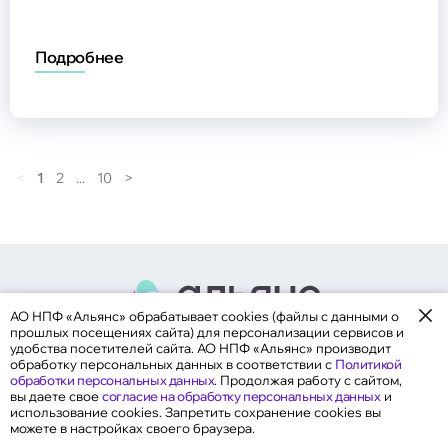
Подробнее
<
1
2
...
10
>
АО НПФ «Альянс» обрабатывает cookies (файлы с данными о
прошлых посещениях сайта) для персонализации сервисов и
АО НПФ "Альянс" © 2015-2026. Лицензия № 415 от 16 апреля 2004 года.
удобства посетителей сайта. АО НПФ «Альянс» производит
Cайт зарегистрирован как СМИ (сетевое издание). ЭЛ № ФС77-62123 от
обработку персональных данных в соответствии с
Политикой
19 июня 2015 года.
обработки персональных данных
. Продолжая работу с сайтом,
вы даете свое
согласие на обработку персональных данных
и
использование cookies. Запретить сохранение cookies вы
можете в настройках своего браузера.