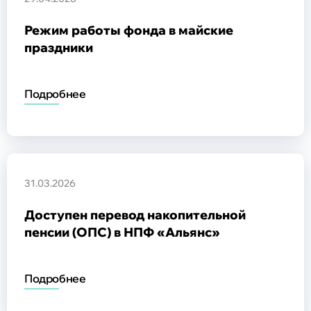
обеспечению (НПО)
Режим работы фонда в майские
праздники
Общие сведения
Негосударственное пенсионное обеспечение
Программа долгосрочных сбережений
Обязательное пенсионное страхование
Подробнее
Обновление сведений
Задать вопрос
Общие сведения
Надежность
31.03.2026
Документы Фонда
Законодательство
Карта сайта
Доступен перевод накопительной
пенсии (ОПС) в НПФ «Альянс»
Подробнее
Общие сведения и реквизиты
Структура и состав акционеров