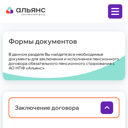
Формы документов
Личный кабинет
В данном разделе Вы найдете все необходимые
Заключить договор
документы для заключения и исполнения пенсионного
договора обязательного пенсионного страхования с
АО НПФ «Альянс».
Бизнесу
Корпоративная пенсионная программа
(КПП)
Физическим лицам
Заключение договора
Программа долгосрочных сбережений (ПДС)
Накопительная пенсия по обязательному
пенсионному страхованию (ОПС)
Дополнительная пенсия по