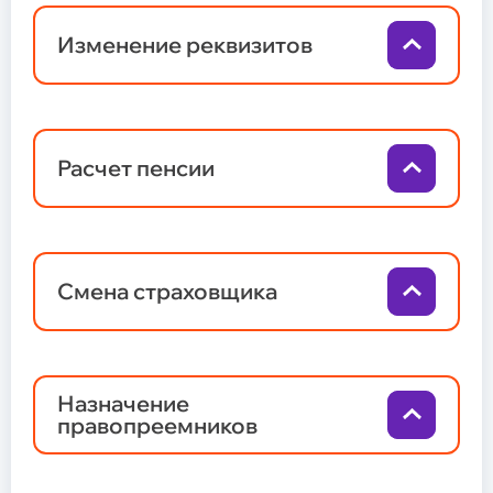
негосударственному пенсионному
обеспечению (НПО)
Изменение реквизитов
Общие сведения
Негосударственное пенсионное обеспечение
Программа долгосрочных сбережений
Расчет пенсии
Обязательное пенсионное страхование
Обновление сведений
Задать вопрос
Общие сведения
Смена страховщика
Надежность
Документы Фонда
Законодательство
Карта сайта
Назначение
правопреемников
Общие сведения и реквизиты