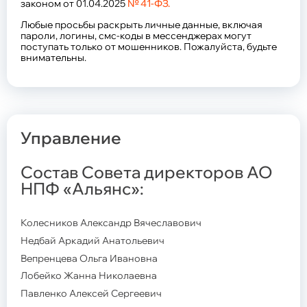
законом от 01.04.2025
№ 41-ФЗ.
Документы фонда
Отчетность
Любые просьбы раскрыть личные данные, включая
Показатели деятельности
пароли, логины, смс-коды в мессенджерах могут
Инвестиционный портфель
поступать только от мошенников. Пожалуйста, будьте
Управляющие компании
внимательны.
Специализированный депозитарий
Защита прав потребителей
Закупки
Управление
8 800 707 0357
Телефон горячей линии
пн.-пт.
с 9:00-18:00 (по мск.)
Состав Совета директоров АО
НПФ «Альянс»:
Колесников Александр Вячеславович
Недбай Аркадий Анатольевич
Вепренцева Ольга Ивановна
Лобейко Жанна Николаевна
Павленко Алексей Сергеевич