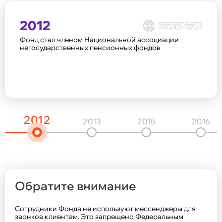
обеспечению (НПО)
2012
Фонд стал членом Национальной ассоциации
Общие сведения
негосударственных пенсионных фондов
Негосударственное пенсионное обеспечение
Программа долгосрочных сбережений
Обязательное пенсионное страхование
Обновление сведений
Задать вопрос
2012
2013
2015
2016
Общие сведения
Надежность
Документы Фонда
Законодательство
Карта сайта
Обратите внимание
Сотрудники Фонда не используют мессенджеры для
Общие сведения и реквизиты
звонков клиентам. Это запрещено Федеральным
Структура и состав акционеров